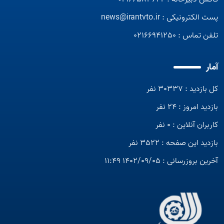
پست الکترونیکی :
news@irantvto.ir
تلفن تماس :
02166941250
آمار
کل بازدید : 30337 نفر
بازدید امروز : 24 نفر
کاربران آنلاین : 0 نفر
بازدید این صفحه : 3522 نفر
آخرین بروزرسانی : 1402/09/05 11:49