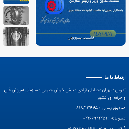
نشست بسیجیان
ارتباط با ما
گام دوم
اربعین
آدرس : تهران -خیابان آزادی - نبش خوش جنوبی - سازمان آموزش فنی
گام دوم انقلاب
در مسیر 
و حرفه ای کشور
صندوق پستی : 818/13445
دبیرخانه : 02166941251
فاکس دبیرخانه : 02166583644