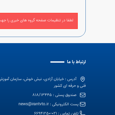
لطفا در تنظیمات صفحه گروه های خبری را جهت
ارتباط با ما
آدرس : خیابان آزادی، نبش خوش، سازمان آموزش
فنی و حرفه ای کشور
صندوق پستی : 818/13445
پست الکترونیکی :
news@irantvto.ir
تلفن تماس :
021-66941250