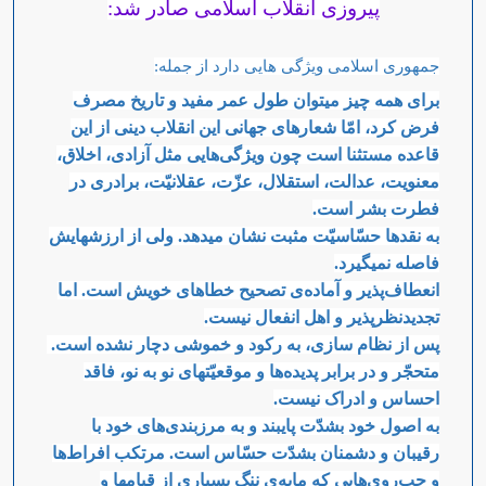
پیروزی انقلاب اسلامی صادر شد:
جمهوری اسلامی ویژگی هایی دارد از جمله:
برای همه چیز میتوان طول عمر مفید و تاریخ مصرف
فرض کرد، امّا شعارهای جهانی این انقلاب دینی از این
قاعده مستثنا است چون ویژگی‌هایی مثل آزادی، اخلاق،
معنویت، عدالت، استقلال، عزّت، عقلانیّت، برادری در
فطرت بشر است.
به نقدها حسّاسیّت مثبت نشان میدهد. ولی از ارزشهایش
فاصله نمیگیرد.
انعطاف‌پذیر و آماده‌ی تصحیح خطاهای خویش است. اما
تجدیدنظرپذیر و اهل انفعال نیست.
پس از نظام سازی، به رکود و خموشی دچار نشده است.
متحجّر و در برابر پدیده‌ها و موقعیّتهای نو به نو، فاقد
احساس و ادراک نیست.
به اصول خود بشدّت پایبند و به مرزبندی‌های خود با
رقیبان و دشمنان بشدّت حسّاس است. مرتکب افراط‌ها
و چپ‌روی‌هایی که مایه‌ی ننگ بسیاری از قیامها و