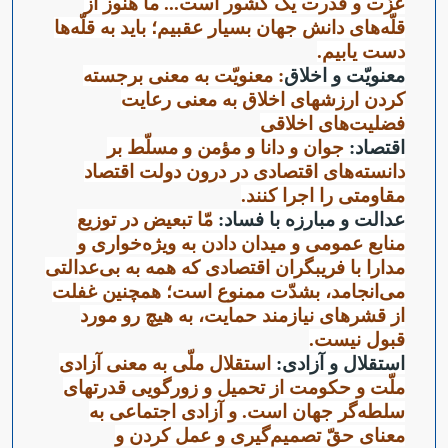
عزّت و قدرت یک کشور است... ما هنوز از
قلّه‌های دانش جهان بسیار عقبیم؛ باید به قلّه‌ها
دست یابیم.
معنویّت و اخلاق
: معنویّت به معنی برجسته
کردن ارزشهای اخلاق به معنی رعایت
فضلیت‌های اخلاقی
اقتصاد:
جوان و دانا و مؤمن و مسلّط بر
دانسته‌های اقتصادی در درون دولت اقتصاد
مقاومتی را اجرا کنند.
عدالت و مبارزه با فساد:
مّا تبعیض در توزیع
منابع عمومی و میدان دادن به ویژه‌خواری و
مدارا با فریبگران اقتصادی که همه به بی‌عدالتی
می‌انجامد، بشدّت ممنوع است؛ همچنین غفلت
از قشرهای نیازمند حمایت، به هیچ رو مورد
قبول نیست.
استقلال و آزادی:
استقلال ملّی به معنی آزادی
ملّت و حکومت از تحمیل و زورگویی قدرتهای
سلطه‌گر جهان است. و آزادی اجتماعی به
معنای حقّ تصمیم‌گیری و عمل کردن و