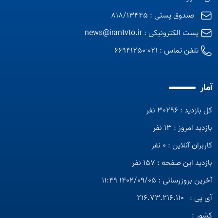
صندوق پستی : 818/13445
پست الکترونیکی :
news@irantvto.ir
تلفن تماس :
021-66941250
آمار
کل بازدید : 30296 نفر
بازدید امروز : 13 نفر
کاربران آنلاین : 0 نفر
بازدید این صفحه : 157 نفر
آخرین بروزرسانی : 1402/09/05 11:49
آی پی :
216.73.216.110
کشور :