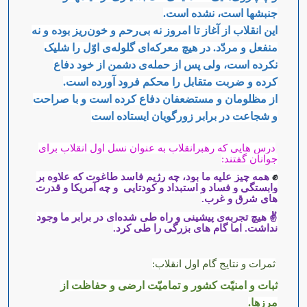
جنبشها است، نشده است.
این انقلاب از آغاز تا امروز نه بی‌رحم و خون‌ریز بوده و نه
منفعل و مردّد. در هیچ معرکه‌ای گلوله‌ی اوّل را شلیک
نکرده است، ولی پس ‌از حمله‌ی دشمن از خود دفاع
کرده و ضربت متقابل را محکم فرود آورده است.
از مظلومان و مستضعفان دفاع کرده است و با صراحت
و شجاعت در برابر زورگویان ایستاده است
درس هایی که رهبرانقلاب به عنوان نسل اول انقلاب برای
جوانان گفتند:
✊
همه چیز علیه ما بود، چه رژیم فاسد طاغوت که علاوه ‌بر
وابستگی و فساد و استبداد و کودتایی و چه آمریکا و قدرت
های شرق و غرب.
✌
هیچ تجربه‌ی پیشینی و راه طی شده‌ای در برابر ما وجود
نداشت. اما گام های بزرگی را طی کرد.
ثمرات و نتایج گام اول انقلاب:
ثبات و امنیّت کشور و تمامیّت ارضی و حفاظت از
مرزها.