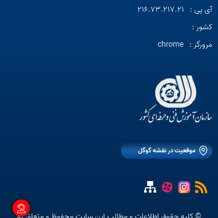
آی پی :
216.73.217.21
کشور :
مرورگر :
chrome
موقعیت در نقشه گوگل
© کلیه حقوق اطلاعات و مطالب این سایت محفوظ و متعلق به