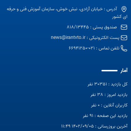
آدرس : خیابان آزادی، نبش خوش، سازمان آموزش فنی و حرفه
ای کشور
صندوق پستی : 818/13445
پست الکترونیکی :
news@irantvto.ir
تلفن تماس :
021-66941250
آمار
کل بازدید : 30351 نفر
بازدید امروز : 38 نفر
کاربران آنلاین : 0 نفر
بازدید این صفحه : 91 نفر
آخرین بروزرسانی : 1402/09/05 11:49