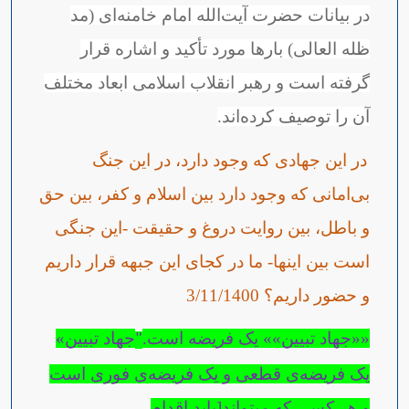
در بیانات حضرت آیت‌الله امام خامنه‌ای (مد
ظله العالی) بارها مورد تأکید و اشاره قرار
گرفته است و رهبر انقلاب اسلامی ابعاد مختلف
آن را توصیف کرده‌اند.
در این جهادی که وجود دارد، در این جنگ
بی‌امانی که وجود دارد بین اسلام و کفر، بین حق
و باطل، بین روایت دروغ و حقیقت -این جنگی
است بین اینها- ما در کجای این جبهه قرار داریم
و حضور داریم؟
3/11/1400
««جهاد تبیین»» یک فریضه است.
جهاد تبیین»
"
یک فریضه‌ی قطعی و یک فریضه‌ی فوری است
و هر کسی که میتواند[باید اقدام